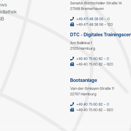
Senator-Borttscheller-Straße 14
ews
27568 Bremerhaven
diathek
GB
+49 471 48 38 56 – 0
+49 471 48 38 56 – 120
DTC - Digitales Trainingsce
Am Ballinkai 1
21129 Hamburg
+49 40 75 60 82 – 0
+49 40 75 60 82 – 620
Bootsanlage
Van-der-Smissen-Straße 11
22767 Hamburg
+49 40 75 60 82 – 0
+49 40 75 60 82 – 620