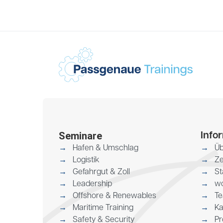
Seminare
Info
Hafen & Umschlag
Üb
Logistik
Ze
Gefahrgut & Zoll
St
Leadership
wo
Offshore & Renewables
T
Maritime Training
Ka
Safety & Security
Pr