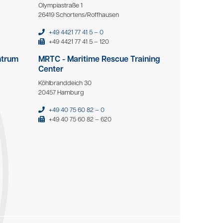
Olympiastraße 1
26419 Schortens/Roffhausen
+49 4421 77 41 5 – 0
+49 4421 77 41 5 – 120
ntrum
MRTC - Maritime Rescue Training
Center
Köhlbranddeich 30
20457 Hamburg
+49 40 75 60 82 – 0
+49 40 75 60 82 – 620