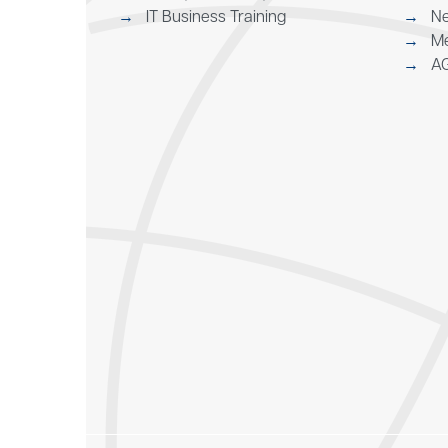
IT Business Training
N
Me
A