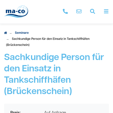
M
ma-co anrufen
Nachricht schrei
Seminar 
Seminare
Sachkundige Person für den Einsatz in Tankschiffhäfen
(Brückenschein)
Sachkundige Person für
den Einsatz in
Tankschiffhäfen
(Brückenschein)