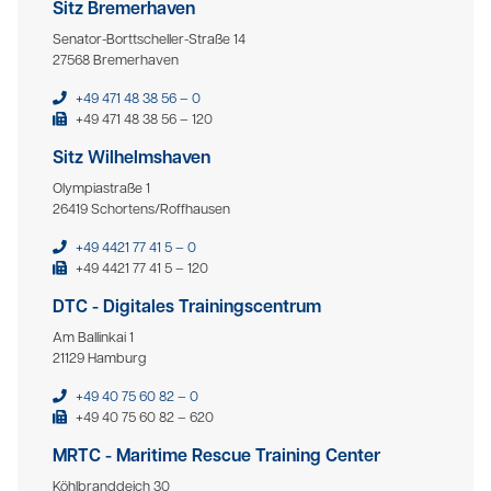
Sitz Bremerhaven
Senator-Borttscheller-Straße 14
27568 Bremerhaven
+49 471 48 38 56 – 0
+49 471 48 38 56 – 120
Sitz Wilhelmshaven
Olympiastraße 1
26419 Schortens/Roffhausen
+49 4421 77 41 5 – 0
+49 4421 77 41 5 – 120
DTC - Digitales Trainingscentrum
Am Ballinkai 1
21129 Hamburg
+49 40 75 60 82 – 0
+49 40 75 60 82 – 620
MRTC - Maritime Rescue Training Center
Köhlbranddeich 30